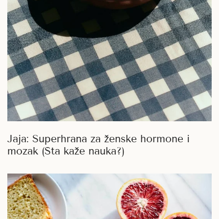
Jaja: Superhrana za ženske hormone i
mozak (Šta kaže nauka?)
Posni
kolač
od
badema