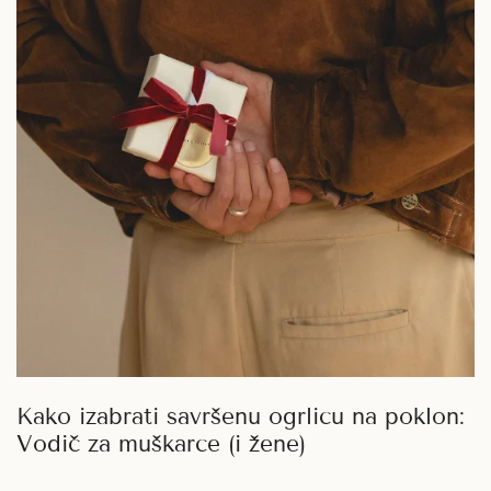
(i
žene)
Kako izabrati savršenu ogrlicu na poklon:
Vodič za muškarce (i žene)