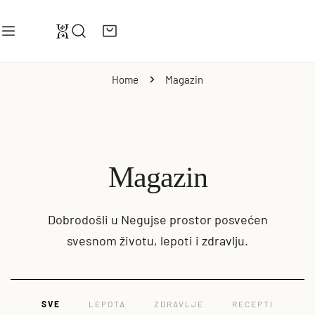
DJI NA SADRŽAJ
Home
Magazin
Magazin
Dobrodošli u Negujse prostor posvećen
svesnom životu, lepoti i zdravlju.
SVE
LEPOTA
ZDRAVLJE
RECEPTI