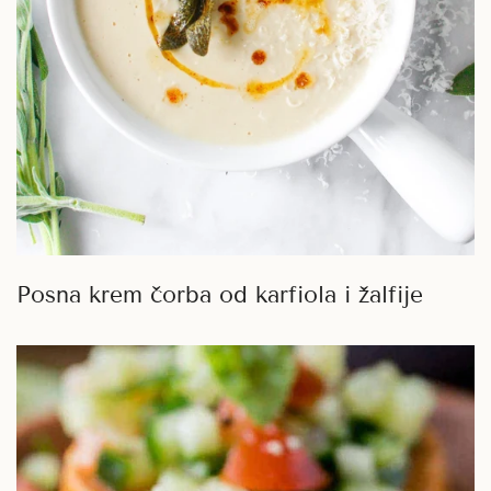
Posna krem čorba od karfiola i žalfije
Mix
za
bruskete
-
krastavac,
paradajz,