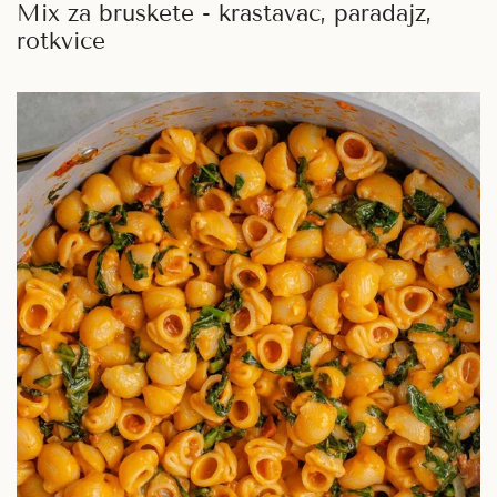
Mix za bruskete - krastavac, paradajz,
rotkvice
Posni
Mac&Cheese