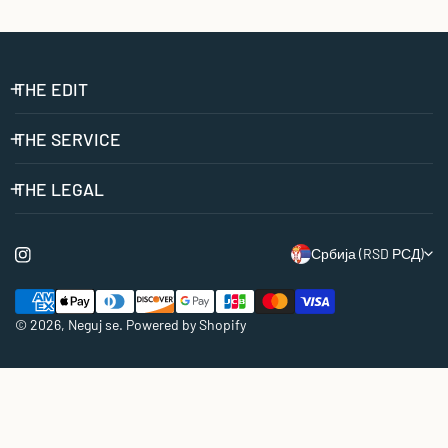
THE EDIT
THE SERVICE
THE LEGAL
Z
Србија (RSD РСД)
e
Plaćanje
m
© 2026,
Neguj se
.
Powered by Shopify
l
j