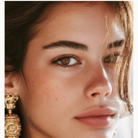
Koje
minđuše
odgovaraju
Vašem
obliku
lica?