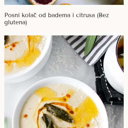
Posni kolač od badema i citrusa (Bez
glutena)
Posna
krem
čorba
od
karfiola
i
žalfije