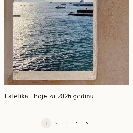
Estetika i boje za 2026.godinu
1
2
3
4