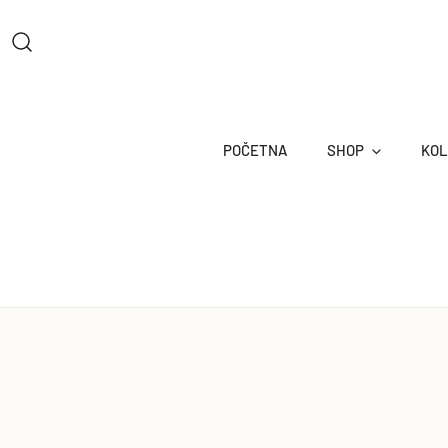
DJI NA SADRŽAJ
POČETNA
SHOP
KOL