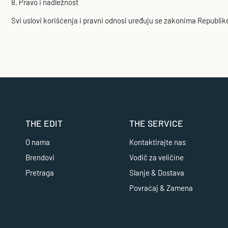
8. Pravo i nadležnost
Svi uslovi korišćenja i pravni odnosi uređuju se zakonima Republike
THE EDIT
THE SERVICE
O nama
Kontaktirajte nas
Brendovi
Vodič za veličine
Pretraga
Slanje & Dostava
Povraćaj & Zamena