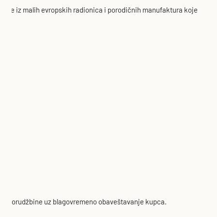
olaze iz malih evropskih radionica i porodičnih manufaktura koje
vanja porudžbine uz blagovremeno obaveštavanje kupca.