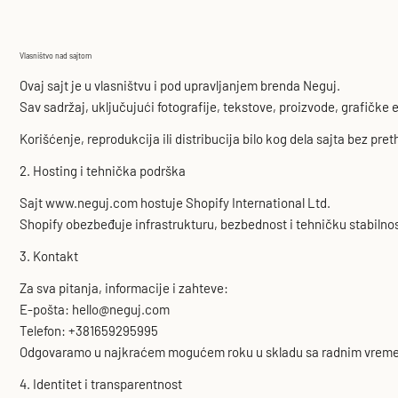
Vlasništvo nad sajtom
Ovaj sajt je u vlasništvu i pod upravljanjem brenda Neguj.
Sav sadržaj, uključujući fotografije, tekstove, proizvode, grafičke
Korišćenje, reprodukcija ili distribucija bilo kog dela sajta bez pr
2. Hosting i tehnička podrška
Sajt www.neguj.com hostuje Shopify International Ltd.
Shopify obezbeđuje infrastrukturu, bezbednost i tehničku stabilnos
3. Kontakt
Za sva pitanja, informacije i zahteve:
E-pošta: hello@neguj.com
Telefon: +381659295995
Odgovaramo u najkraćem mogućem roku u skladu sa radnim vreme
4. Identitet i transparentnost