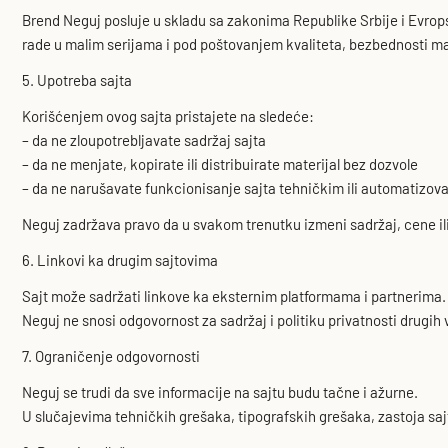
Brend Neguj posluje u skladu sa zakonima Republike Srbije i Evrops
rade u malim serijama i pod poštovanjem kvaliteta, bezbednosti ma
5. Upotreba sajta
Korišćenjem ovog sajta pristajete na sledeće:
– da ne zloupotrebljavate sadržaj sajta
– da ne menjate, kopirate ili distribuirate materijal bez dozvole
– da ne narušavate funkcionisanje sajta tehničkim ili automatizo
Neguj zadržava pravo da u svakom trenutku izmeni sadržaj, cene il
6. Linkovi ka drugim sajtovima
Sajt može sadržati linkove ka eksternim platformama i partnerima.
Neguj ne snosi odgovornost za sadržaj i politiku privatnosti drugih
7. Ograničenje odgovornosti
Neguj se trudi da sve informacije na sajtu budu tačne i ažurne.
U slučajevima tehničkih grešaka, tipografskih grešaka, zastoja sa