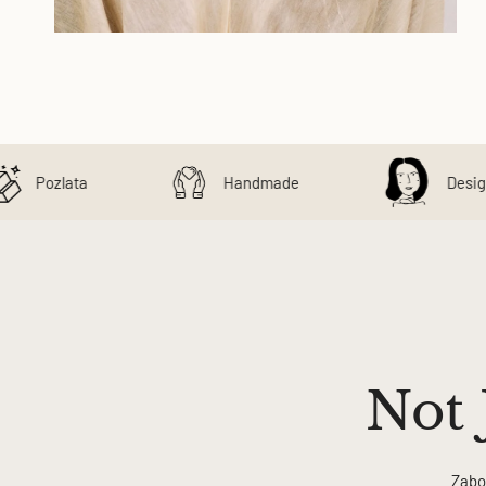
OTVORI SLIKU U GALERIJI
Pozlata
Handmade
Design
Not 
Zabo