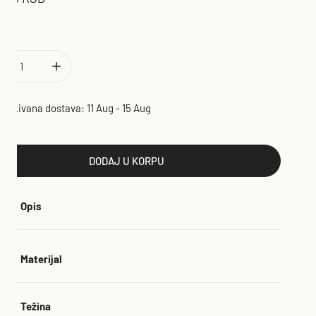
ina
ANJI KOLIČINU CHOKER/COKER OGRLICA DARYA
POVEĆAJ KOLIČINU CHOKER/COKER OGRLICA DARYA
čekivana dostava:
11 Aug - 15 Aug
DODAJ U KORPU
Opis
l u braon boji
Materijal
ozlata lava od mesinga
sa kristali
 od nerđajućeg čelika
Težina