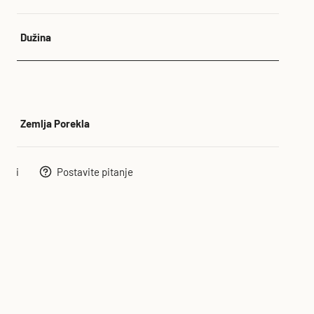
Dužina
m
Zemlja Porekla
e
deli
Postavite pitanje