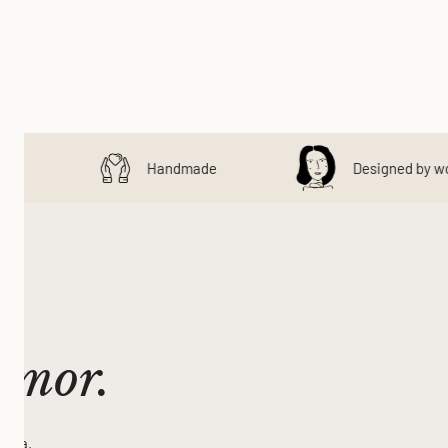
ta
Handmade
Designed by wo
rmor.
cija.