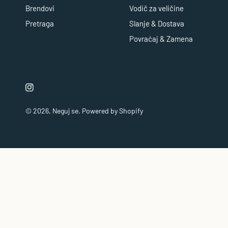
Brendovi
Vodič za veličine
Pretraga
Slanje & Dostava
Povraćaj & Zamena
© 2026,
Neguj se
.
Powered by Shopify
Choker/coker ogrlica Darya
Originalna
7,900.00 RSD
cena